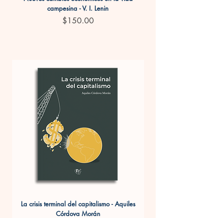
campesina - V. I. Lenin
Precio
$150.00
La crisis terminal del capitalismo - Aquiles
Colección Antorcha dice..
Córdova Morán