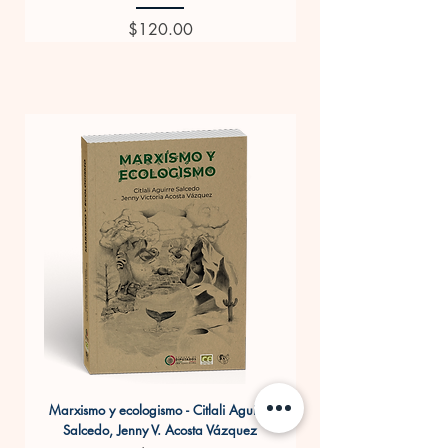
Precio
$120.00
Marxismo y ecologismo - Citlali Aguirre
Salcedo, Jenny V. Acosta Vázquez