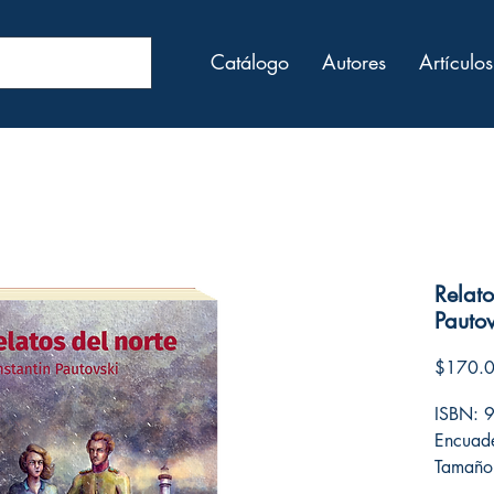
Catálogo
Autores
Artículos
Relato
Pautov
$170.
ISBN: 
Encuade
Tamaño
Número