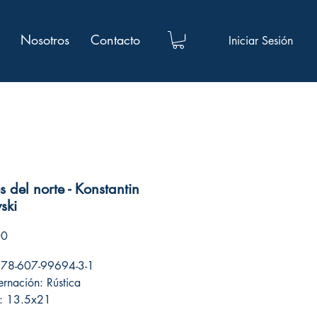
Nosotros
Contacto
Iniciar Sesión
s del norte - Konstantin
ski
Precio
00
978-607-99694-3-1
rnación: Rústica
: 13.5x21
 de páginas: 152