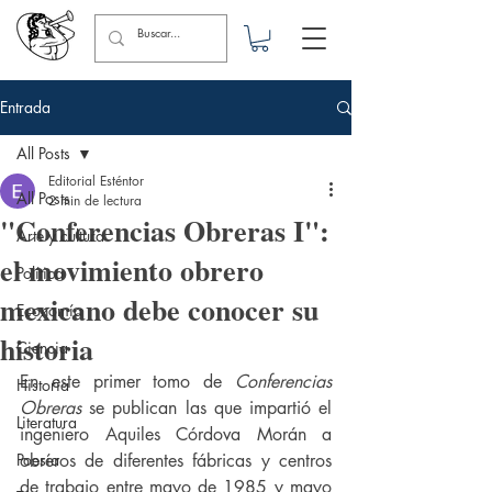
Entrada
All Posts
Editorial Esténtor
All Posts
2 min de lectura
"Conferencias Obreras I":
Arte y cultura
el movimiento obrero
Política
mexicano debe conocer su
Economía
historia
Ciencia
En este primer tomo de 
Conferencias 
Historia
Obreras
 se publican las que impartió el 
Literatura
ingeniero Aquiles Córdova Morán a 
Poesía
obreros de diferentes fábricas y centros 
de trabajo entre mayo de 1985 y mayo 