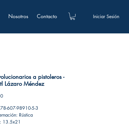
Nosotros
Contacto
Iniciar Sesión
olucionarios a pistoleros -
tl Lázaro Méndez
Precio
00
978-607-98910-5-3
rnación: Rústica
: 13.5x21
 de páginas: 204