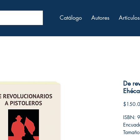
Catálogo
Autores
Artículos
De rev
Ehéca
$150.
ISBN: 
Encuade
Tamaño
Número